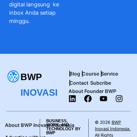
digital langsung ke
inbox Anda setiap
minggu.
Blog
Course
Service
BWP
Contact
Subcribe
INOVASI
About Founder BWP
BUSINESS,
© 2026
BWP
About BWP Inovasi Indonesia
WORK, AND
Inovasi Indonesia.
TECHNOLOGY BY
BWP
All Rights