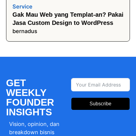
Service
Gak Mau Web yang Templat-an? Pakai
Jasa Custom Design to WordPress
bernadus
GET
WEEKLY
FOUNDER
Subscribe
INSIGHTS
Vision, opinion, dan
breakdown bisnis