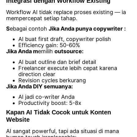
Integrasi dengan Workflow Existing
Workflow AI tidak replace proses existing — ia
mempercepat setiap tahap.
S
ebagai contoh
Jika Anda punya copywriter
:
AI buat first draft, copywriter polish
Efficiency gain: 50-60%
Jika Anda m
emilih
outsource:
AI buat outline dan brief detail
Freelancer execute lebih cepat karena
direction clear
Revision cycles berkurang
Jika Anda DIY semuanya:
AI jadi co-writer Anda
Productivity boost: 5-8x
Kapan AI Tidak Cocok untuk Konten
Website
AI sangat powerful, tapi ada situasi di mana