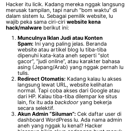
Hacker itu licik. Kadang mereka nggak langsung
merusak tampilan, tapi naruh “bom waktu” di
dalam sistem lu. Sebagai pemilik website, lu
wajib peka sama ciri-ciri
website kena
hack/malware
berikut ini:
Munculnya Iklan Judi atau Konten
Spam:
Ini yang paling jelas. Beranda
website atau artikel blog lu tiba-tiba
dipenuhi kata-kata aneh seperti “slot
gacor”, “judi online”, atau karakter bahasa
asing (Jepang/Arab) yang nggak pernah lu
tulis.
Redirect Otomatis:
Kadang kalau lu akses
langsung lewat URL, website kelihatan
normal. Tapi coba akses dari Google atau
dari HP. Kalau tiba-tiba dilempar ke situs
lain, fix itu ada
backdoor
yang bekerja
secara selektif.
Akun Admin “Siluman”:
Cek daftar user di
dashboard WordPress lu. Ada nama admin
aneh yang nggak lu kenal? Hacker