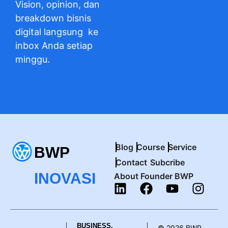
Vision, opinion, dan
breakdown bisnis
digital langsung ke
inbox Anda setiap
minggu.
Blog
Course
Service
BWP
Contact
Subcribe
INOVASI
About Founder BWP
BUSINESS,
© 2026
BWP