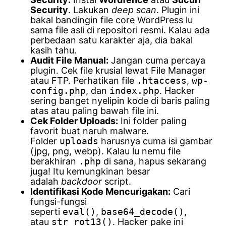
Security
. Lakukan
deep scan
. Plugin ini
bakal bandingin file core WordPress lu
sama file asli di repositori resmi. Kalau ada
perbedaan satu karakter aja, dia bakal
kasih tahu.
Audit File Manual:
Jangan cuma percaya
plugin. Cek file krusial lewat File Manager
atau FTP. Perhatikan file
.htaccess
,
wp-
config.php
, dan
index.php
. Hacker
sering banget nyelipin kode di baris paling
atas atau paling bawah file ini.
Cek Folder Uploads:
Ini folder paling
favorit buat naruh malware.
Folder
uploads
harusnya cuma isi gambar
(jpg, png, webp). Kalau lu nemu file
berakhiran
.php
di sana, hapus sekarang
juga! Itu kemungkinan besar
adalah
backdoor
script.
Identifikasi Kode Mencurigakan:
Cari
fungsi-fungsi
seperti
eval()
,
base64_decode()
,
atau
str_rot13()
. Hacker pake ini