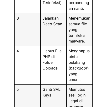
Terinfeksi)
perbanding
an nanti.
3
Jalankan
Menemukan
Deep Scan
semua file
yang
terinfeksi
malware.
4
Hapus File
Menghapus
PHP di
pintu
Folder
belakang
Uploads
(
backdoor
)
yang
umum.
5
Ganti SALT
Memutus
Keys
sesi login
ilegal di
browser