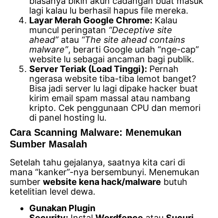
biasanya bikin akun cadangan buat masuk
lagi kalau lu berhasil hapus file mereka.
Layar Merah Google Chrome:
Kalau
muncul peringatan
“Deceptive site
ahead”
atau
“The site ahead contains
malware”
, berarti Google udah “nge-cap”
website lu sebagai ancaman bagi publik.
Server Teriak (Load Tinggi):
Pernah
ngerasa website tiba-tiba lemot banget?
Bisa jadi server lu lagi dipake hacker buat
kirim email spam massal atau nambang
kripto. Cek penggunaan CPU dan memori
di panel hosting lu.
Cara Scanning Malware: Menemukan
Sumber Masalah
Setelah tahu gejalanya, saatnya kita cari di
mana “kanker”-nya bersembunyi. Menemukan
sumber
website kena hack/malware
butuh
ketelitian level dewa.
Gunakan Plugin
Security:
Instal
Wordfence
atau
Sucuri