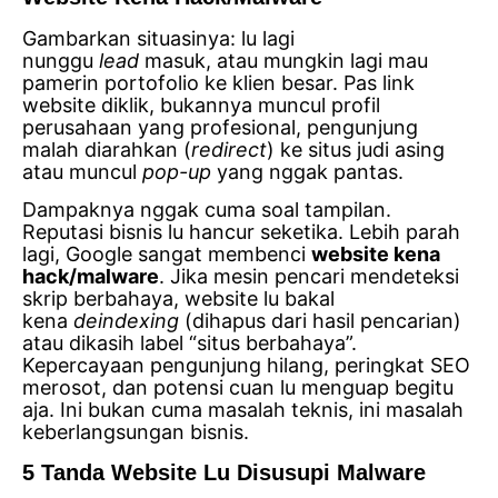
Gambarkan situasinya: lu lagi
nunggu
lead
masuk, atau mungkin lagi mau
pamerin portofolio ke klien besar. Pas link
website diklik, bukannya muncul profil
perusahaan yang profesional, pengunjung
malah diarahkan (
redirect
) ke situs judi asing
atau muncul
pop-up
yang nggak pantas.
Dampaknya nggak cuma soal tampilan.
Reputasi bisnis lu hancur seketika. Lebih parah
lagi, Google sangat membenci
website kena
hack/malware
. Jika mesin pencari mendeteksi
skrip berbahaya, website lu bakal
kena
deindexing
(dihapus dari hasil pencarian)
atau dikasih label “situs berbahaya”.
Kepercayaan pengunjung hilang, peringkat SEO
merosot, dan potensi cuan lu menguap begitu
aja. Ini bukan cuma masalah teknis, ini masalah
keberlangsungan bisnis.
5 Tanda Website Lu Disusupi Malware