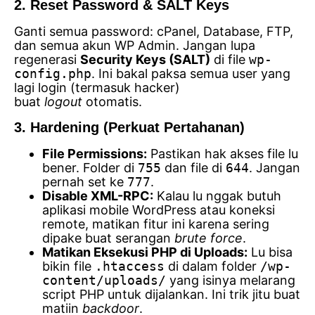
2. Reset Password & SALT Keys
Ganti semua password: cPanel, Database, FTP,
dan semua akun WP Admin. Jangan lupa
regenerasi
Security Keys (SALT)
di file
wp-
config.php
. Ini bakal paksa semua user yang
lagi login (termasuk hacker)
buat
logout
otomatis.
3. Hardening (Perkuat Pertahanan)
File Permissions:
Pastikan hak akses file lu
bener. Folder di
755
dan file di
644
. Jangan
pernah set ke
777
.
Disable XML-RPC:
Kalau lu nggak butuh
aplikasi mobile WordPress atau koneksi
remote, matikan fitur ini karena sering
dipake buat serangan
brute force
.
Matikan Eksekusi PHP di Uploads:
Lu bisa
bikin file
.htaccess
di dalam folder
/wp-
content/uploads/
yang isinya melarang
script PHP untuk dijalankan. Ini trik jitu buat
matiin
backdoor
.