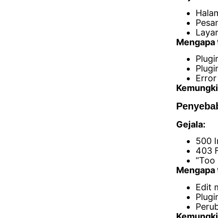
Halam
Pesan
Layar
Mengapa t
Plugi
Plugi
Error
Kemungki
Penyebab
Gejala:
500 I
403 
“Too 
Mengapa t
Edit 
Plugi
Perub
Kemungki