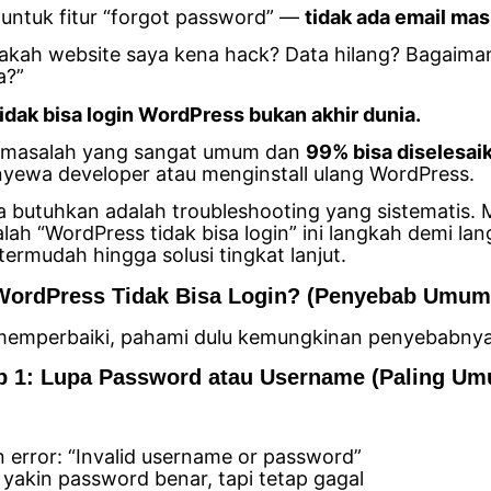
 untuk fitur “forgot password” —
tidak ada email ma
pakah website saya kena hack? Data hilang? Bagaim
a?”
idak bisa login WordPress bukan akhir dunia.
h masalah yang sangat umum dan
99% bisa diselesai
yewa developer atau menginstall ulang WordPress.
 butuhkan adalah troubleshooting yang sistematis. M
alah “WordPress tidak bisa login” ini langkah demi la
termudah hingga solusi tingkat lanjut.
WordPress Tidak Bisa Login? (Penyebab Umum
emperbaiki, pahami dulu kemungkinan penyebabnya
 1: Lupa Password atau Username (Paling U
 error: “Invalid username or password”
yakin password benar, tapi tetap gagal