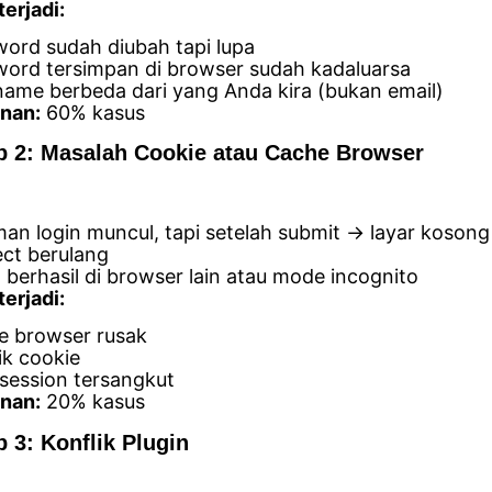
erjadi:
ord sudah diubah tapi lupa
ord tersimpan di browser sudah kadaluarsa
ame berbeda dari yang Anda kira (bukan email)
nan:
60% kasus
 2: Masalah Cookie atau Cache Browser
an login muncul, tapi setelah submit → layar kosong
ect berulang
 berhasil di browser lain atau mode incognito
erjadi:
e browser rusak
ik cookie
session tersangkut
nan:
20% kasus
 3: Konflik Plugin