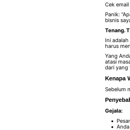
Cek email
Panik: “A
bisnis say
Tenang. T
Ini adala
harus men
Yang Anda
atasi mas
dari yang 
Kenapa 
Sebelum m
Penyebab
Gejala:
Pesan
Anda 