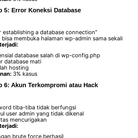
 5: Error Koneksi Database
r establishing a database connection”
k bisa membuka halaman wp-admin sama sekali
erjadi:
nsial database salah di wp-config.php
r database mati
lah hosting
nan:
3% kasus
 6: Akun Terkompromi atau Hack
ord tiba-tiba tidak berfungsi
l user admin yang tidak dikenal
itas mencurigakan
erjadi:
gan brute force berhasil