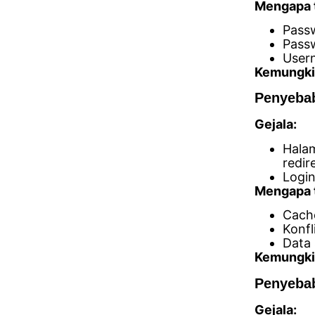
Mengapa t
Passw
Passw
Usern
Kemungki
Penyebab
Gejala:
Halam
redir
Login
Mengapa t
Cach
Konfl
Data 
Kemungki
Penyebab
Gejala: