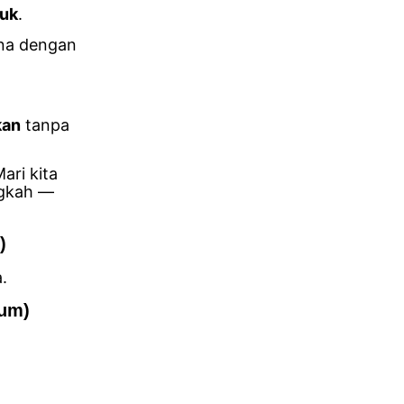
suk
.
ana dengan
kan
tanpa
ari kita
ngkah —
)
.
mum)