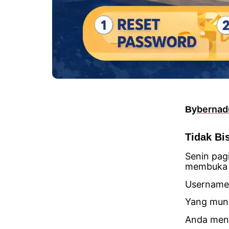
bernad
By
Tidak Bi
Senin pag
membuka 
Username
Yang mun
Anda menc