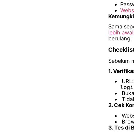
Pass
Webs
Kemungki
Sama sepe
lebih awal
berulang.
Checklis
Sebelum m
1. Verifik
URL
logi
Buk
Tidak
2. Cek Ko
Websi
Brow
3. Tes di 