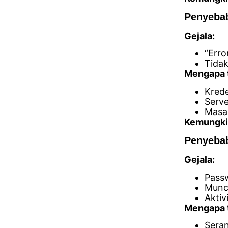
Penyebab
Gejala:
“Erro
Tida
Mengapa t
Krede
Serve
Masa
Kemungki
Penyebab
Gejala:
Passw
Muncu
Aktiv
Mengapa t
Seran