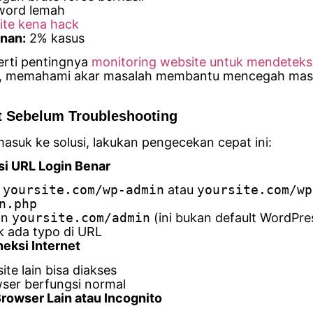
word lemah
ite kena hack
nan:
2% kasus
rti pentingnya
monitoring website untuk mendeteks
, memahami akar masalah membantu mencegah mas
t Sebelum Troubleshooting
asuk ke solusi, lakukan pengecekan cepat ini:
asi URL Login Benar
:
yoursite.com/wp-admin
atau
yoursite.com/wp
n.php
an
yoursite.com/admin
(ini bukan default WordPre
 ada typo di URL
neksi Internet
te lain bisa diakses
ser berfungsi normal
Browser Lain atau Incognito