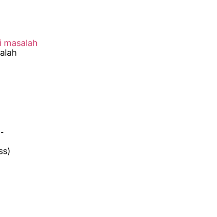
i masalah
alah
-
ss)