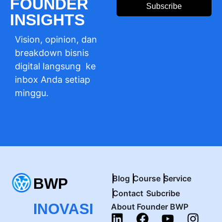
FOUNDER
Subscribe
INSIGHTS
Vision, opinion, dan
breakdown bisnis
digital langsung ke
inbox Anda setiap
minggu.
Blog
Course
Service
BWP
Contact
Subcribe
INOVASI
About Founder BWP